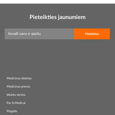
Pieteikties jaunumiem
Leave this field empty if you're human:
Medicīnas iekārtas
Medicīnas preces
Iekārtu serviss
Par A.Medical
Piegāde