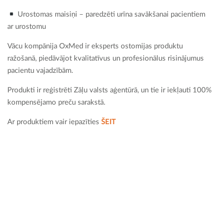
Urostomas maisiņi – paredzēti urīna savākšanai pacientiem
ar urostomu
Vācu kompānija OxMed ir eksperts ostomijas produktu
ražošanā, piedāvājot kvalitatīvus un profesionālus risinājumus
pacientu vajadzībām.
Produkti ir reģistrēti Zāļu valsts aģentūrā, un tie ir iekļauti 100%
kompensējamo preču sarakstā.
Ar produktiem vair iepazīties
ŠEIT