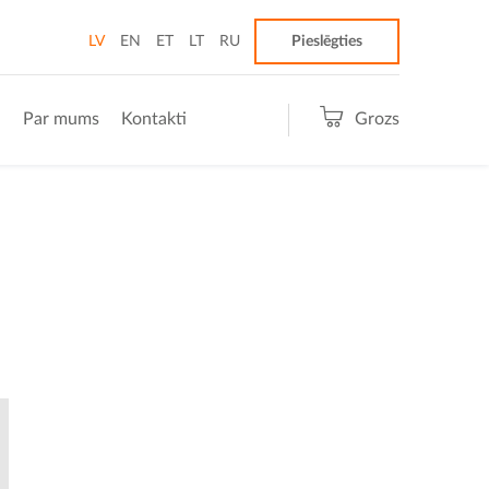
LV
EN
ET
LT
RU
Pieslēgties
i
Par mums
Kontakti
Grozs