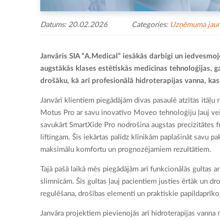
Datums: 20.02.2026
Categories:
Uzņēmuma jau
Janvāris SIA “A.Medical” iesākās darbīgi un iedvesmo
augstākās klases estētiskās medicīnas tehnoloģijas, g
drošāku, kā arī profesionālā hidroterapijas vanna, kas 
Janvārī klientiem piegādājām divas pasaulē atzītas itāļ
Motus Pro ar savu inovatīvo Moveo tehnoloģiju ļauj veikt
savukārt SmartXide Pro nodrošina augstas precizitātes f
liftingam. Šīs iekārtas palīdz klīnikām paplašināt savu 
maksimālu komfortu un prognozējamiem rezultātiem.
Tajā pašā laikā mēs piegādājām arī funkcionālās gultas a
slimnīcām. Šīs gultas ļauj pacientiem justies ērtāk un 
regulēšana, drošības elementi un praktiskie papildaprīk
Janvāra projektiem pievienojās arī hidroterapijas vanna