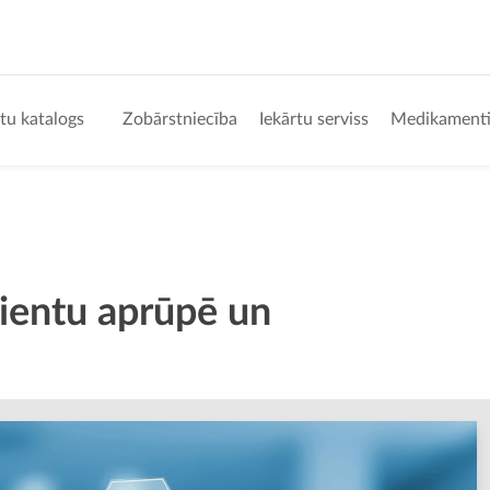
tu katalogs
Zobārstniecība
Iekārtu serviss
Medikament
cientu aprūpē un