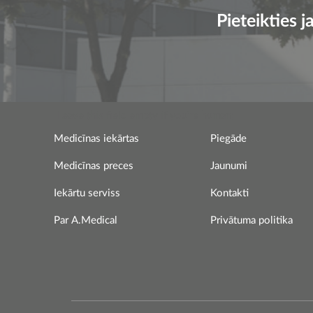
Pieteikties
Leave this field empty if you're human:
Medicīnas iekārtas
Piegāde
Medicīnas preces
Jaunumi
Iekārtu serviss
Kontakti
Par A.Medical
Privātuma politika