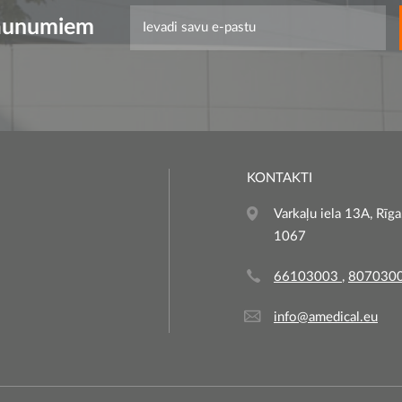
 jaunumiem
KONTAKTI
Varkaļu iela 13A, Rīga,
1067
66103003
,
807030
info@amedical.eu