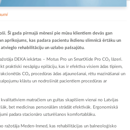
numi
joši. Šī gada pirmajā mēnesī pie mūsu klientiem devās gan
an aprīkojums, kas padara pacientu ikdienu slimnīcā ērtāku un
atvieglo rehabilitāciju un uzlabo pašsajūtu.
u ražotāja DEKA iekārtas – Motus Pro un SmartXide Pro CO₂ lāzeri.
 praktiski nesāpīgu epilāciju, kas ir efektīva visiem ādas tipiem,
rakcionētās CO₂ procedūras ādas atjaunošanai, rētu mazināšanai un
pakalpojumu klāstu un nodrošināt pacientiem procedūras ar
r kvalitatīviem matračiem un gultas skapīšiem vienai no Latvijas
drošāk, bet medicīnas personālām strādāt efektīvāk. Ergonomiskā
ojumi padara stacionāro uzturēšanos komfortablāku.
 no ražotāja Meden-Inmed, kas rehabilitācijas un balneoloģisko