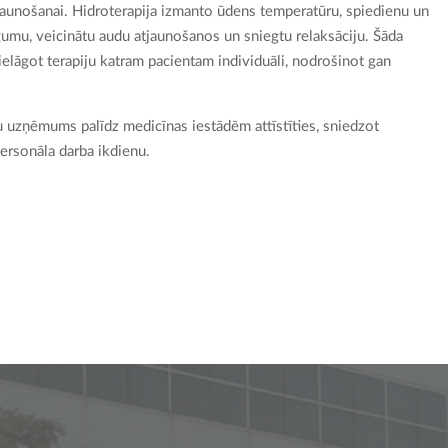
tjaunošanai. Hidroterapija izmanto ūdens temperatūru, spiedienu un
ngumu, veicinātu audu atjaunošanos un sniegtu relaksāciju. Šāda
ielāgot terapiju katram pacientam individuāli, nodrošinot gan
ūsu uzņēmums palīdz medicīnas iestādēm attīstīties, sniedzot
ersonāla darba ikdienu.