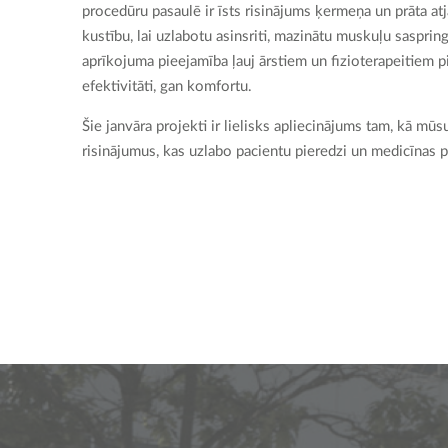
procedūru pasaulē ir īsts risinājums ķermeņa un prāta a
kustību, lai uzlabotu asinsriti, mazinātu muskuļu saspri
aprīkojuma pieejamība ļauj ārstiem un fizioterapeitiem p
efektivitāti, gan komfortu.
Šie janvāra projekti ir lielisks apliecinājums tam, kā m
risinājumus, kas uzlabo pacientu pieredzi un medicīnas p