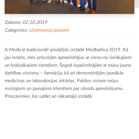
Datums: 02.10.2019
Categories:
Uzņēmuma jaunumi
A.Medical tradicionāli piedalījās izstādē Medbaltica 2019. Kā
jau ierasts, mēs priecējām apmeklētājus ar vienu no lielākajiem
un krāšņākajiem stendiem. Šogad iepazīstinājām ar mūsu jauno
darbības virzienu – farmācija, kā arī demonstrējām jaunākās
medicīnas un laboratorijas iekārtas. Paldies visiem mūsu
esošajiem un jaunajiem klientiem par stenda apmeklējumu.
Priecāsimies Jūs satikt arī nākamājā izstādē.