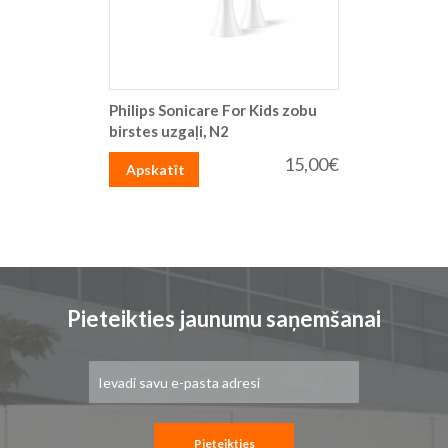
Philips Sonicare For Kids zobu
birstes uzgaļi, N2
15,00€
Apskatīt
Pieteikties jaunumu saņemšanai
Pieteikties
jaunumu
saņemšanai:
Pieteikties