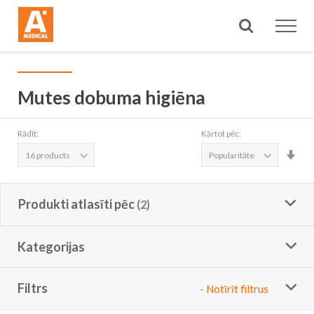
Meklēt
Mutes dobuma higiēna
Rādīt:
Kārtot pēc:
Iest
aug
sec
Produkti atlasīti pēc
Kategorijas
Filtrs
- Notīrīt filtrus