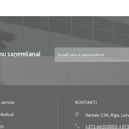
Pieteikties
umu saņemšanai
jaunumu
saņemšanai:
 serviss
KONTAKTI
Medical
Varkalu 13A, Riga, Lat
ti
+371 66103003
,
+371