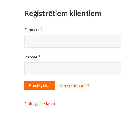
Reģistrētiem klientiem
E-pasts
Parole
Pieslēgties
Aizmirsāt paroli?