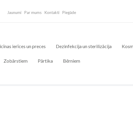
Jaunumi
Par mums
Kontakti
Piegāde
cīnas ierīces un preces
Dezinfekcija un sterilizācija
Kosm
Zobārstiem
Pārtika
Bērniem