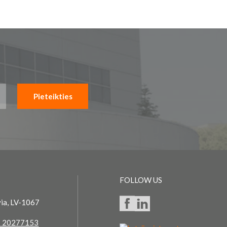
Pieteikties
FOLLOW US
via, LV-1067
 20277153