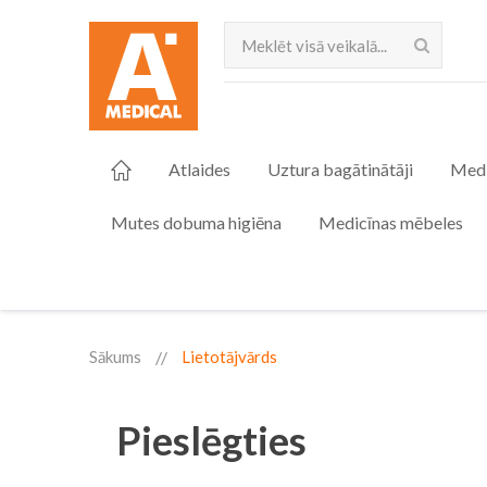
Meklēt
Atlaides
Uztura bagātinātāji
Medi
Mutes dobuma higiēna
Medicīnas mēbeles
Sākums
Lietotājvārds
Pieslēgties