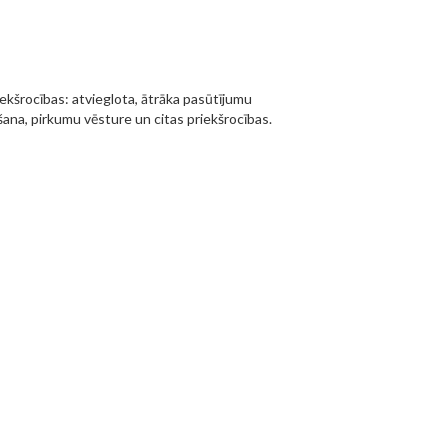
iekšrocības: atvieglota, ātrāka pasūtījumu
ana, pirkumu vēsture un citas priekšrocības.