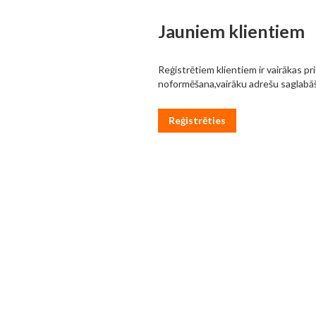
Jauniem klientiem
Reģistrētiem klientiem ir vairākas pr
noformēšana,vairāku adrešu saglabāš
Reģistrēties