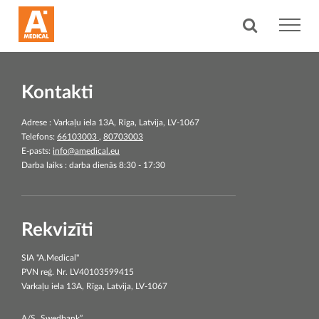
Kontakti
Adrese : Varkaļu iela 13A, Rīga, Latvija, LV-1067
Telefons:
66103003
,
80703003
E-pasts:
info@amedical.eu
Darba laiks : darba dienās 8:30 - 17:30
Rekvizīti
SIA "A.Medical"
PVN reģ. Nr. LV40103599415
Varkaļu iela 13A, Rīga, Latvija, LV-1067
A/S „Swedbank”