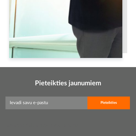
Pieteikties jaunumiem
Leave this field empty if you're human: