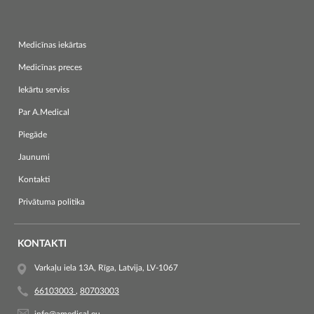
Medicīnas iekārtas
Medicīnas preces
Iekārtu serviss
Par A.Medical
Piegāde
Jaunumi
Kontakti
Privātuma politika
KONTAKTI
Varkaļu iela 13A, Rīga, Latvija, LV-1067
66103003
,
80703003
info@amedical.eu