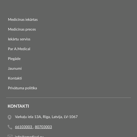
Medicīnas iekārtas
Medicīnas preces
Iekārtu serviss
Par A.Medical
Piegāde
Jaunumi
Kontakti
Privātuma politika
KONTAKTI
Varkaļu iela 13A, Rīga, Latvija, LV-1067
66103003
,
80703003
info@amedical.eu