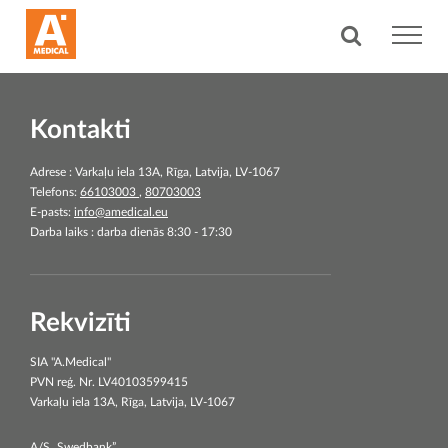
Kontakti
Adrese : Varkaļu iela 13A, Rīga, Latvija, LV-1067
Telefons:
66103003
,
80703003
E-pasts:
info@amedical.eu
Darba laiks : darba dienās 8:30 - 17:30
Rekvizīti
SIA "A.Medical"
PVN reģ. Nr. LV40103599415
Varkaļu iela 13A, Rīga, Latvija, LV-1067
A/S „Swedbank”