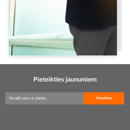
Pieteikties jaunumiem
Leave this field empty if you're human: